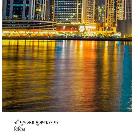
डॉ पुष्पलता मुजफ्फरनगर
विविध