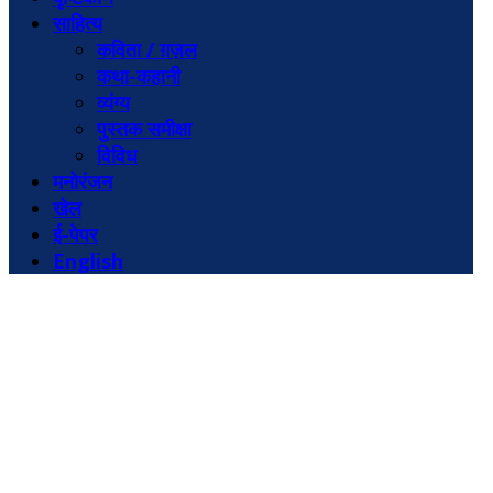
साहित्य
कविता / ग़ज़ल
कथा-कहानी
व्यंग्य
पुस्तक समीक्षा
विविध
मनोरंजन
खेल
ई-पेपर
English