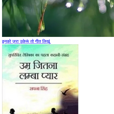
इनको ज़रा उकेरूं तो गीत लिखूं