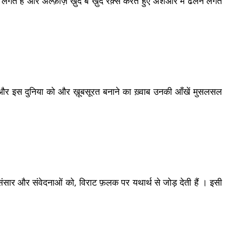
 लगते हैं और अल्फ़ाज़ ख़ुद ब ख़ुद रक़्स करते हुए अशआर में ढलने लगते
 इस दुनिया को और ख़ूबसूरत बनाने का ख़्वाब उनकी आँखें मुसलसल
संसार और संवेदनाओं को, विराट फ़लक पर यथार्थ से जोड़ देती हैं । इसी