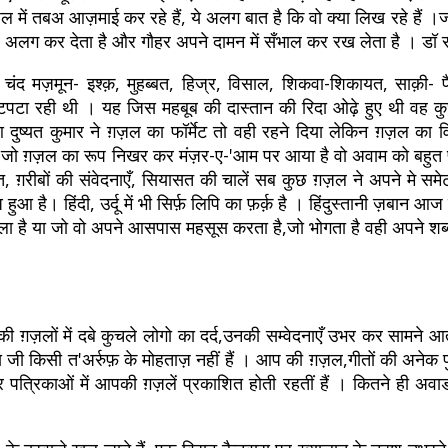
ज़ल में तबअ आज़माई कर रहे हैं, ये अलग बात है कि वो क्या लिख रहे हैं
लग कर देता है और गौहर अपने दामन में सँभाल कर रख लेता है । डॉ रा
ंद मज़मून- इश्क़, मुहब्बत, हिज्र, विसाल, शिकवा-शिकायत, साक़ी- पैम
पटा रही थी । यह जिस महबूब की दास्तान की रिदा ओढ़े हुए थी वह कुछ
ुआ दुष्यत कुमार ने ग़ज़ल का फॉर्मेट तो वही रहने दिया लेकिन ग़ज़ल 
र जो ग़ज़ल का रूप निखर कर मंज़र-ए-'आम पर आया है वो अवाम को बहु
बात, ग़रीबों की संवेदनाएँ, सियासत की चालें सब कुछ ग़ज़ल ने अपने मे
हुआ है। हिंदी, उर्दू में भी सिर्फ़ लिपि का फ़र्क़ है । हिंदुस्तानी ज़बान
ा है या जो वो अपने आसपास महसूस करता है,जो भोगता है वही अपने शब्दों
की ग़ज़लों में दबे कुचले लोगो का दर्द,उनकी सम्वेदनाएँ उभर कर सामने आती
तीय जी किसी त'अर्रुफ़ के मोहताज़ नहीं हैं । आप की ग़ज़ल,गीतों की अनेक पु
पत्रिकाओं में आपकी ग़ज़लें प्रकाशित होती रहतीं हैं । कितने ही अवार्