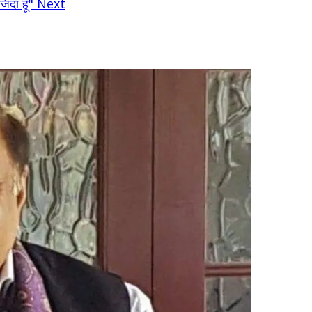
ंदा हूँ"
Next