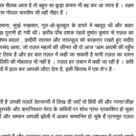
 ।जब सैलाब आता है तो बहुत सा कूड़ा कचरा भी बह कर आ जाता है । वक़्त
म गोपाल भारतीय जी वही गौहर हैं ।
ाना, सुर्ख़ रुख़सार, गुल-ओ-बुलबुल के दायरे में महदूद थी और बाहर
 पुरानी हो गयी थी। क़रीब पाँच दशक पहले दुष्यंत कुमार से ग़ज़ल का
का विषय बदला , क़दीमी रवायत और तग़ज़्ज़ुल को बरक़रार रखते हुए जदीद
त पसंद आया, जो ग़ज़ल महलों की ज़ीनत थी वो आज 'आम आदमी की पहुँच
 समेट लिया है और हर बात ग़ज़ल में कही जा सकती है यानी ग़ज़ल का दामन
 आज लिपि की मोहताज़ भी नहीं है । ग़ज़ल हर ज़बान में कही जा रही है । कवि
 में ढाल कर आपको लौटा देता है, इसी किताब में एक शे'र है -
 है उनकी ग़ज़लें देवनागरी में लिख दी जाएँ तो हिंदी की और नस्ता'लीक़
स्तकें और क्रान्तिधरा मेरठ के कवियों पर शोध ग्रंथ प्रकाशित हो चुका
ड और सम्मान आपकी झोली में आकर सम्मानित हो चुके हैं प्रस्तुत ग़ज़ल