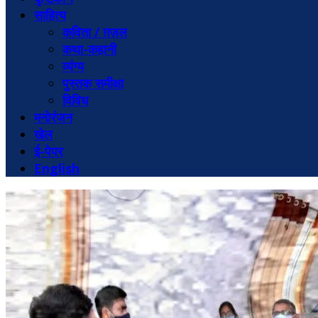
साहित्य
कविता / ग़ज़ल
कथा-कहानी
व्यंग्य
पुस्तक समीक्षा
विविध
मनोरंजन
खेल
ई-पेपर
English