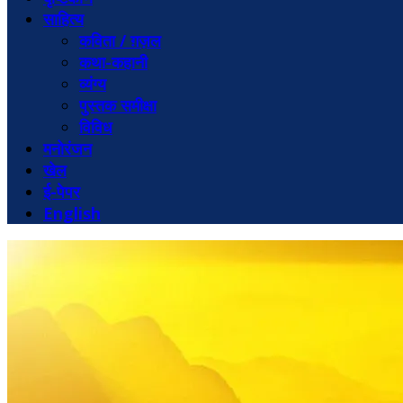
साहित्य
कविता / ग़ज़ल
कथा-कहानी
व्यंग्य
पुस्तक समीक्षा
विविध
मनोरंजन
खेल
ई-पेपर
English