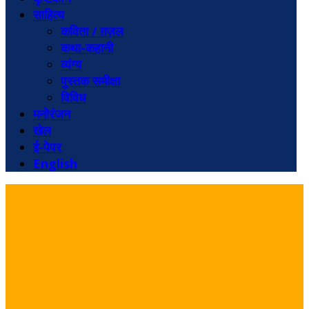
साहित्य
कविता / ग़ज़ल
कथा-कहानी
व्यंग्य
पुस्तक समीक्षा
विविध
मनोरंजन
खेल
ई-पेपर
English