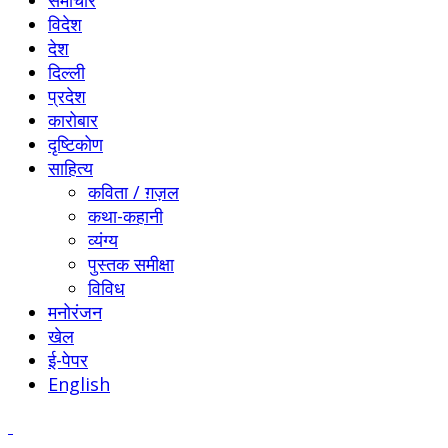
विदेश
देश
दिल्ली
प्रदेश
कारोबार
दृष्टिकोण
साहित्य
कविता / ग़ज़ल
कथा-कहानी
व्यंग्य
पुस्तक समीक्षा
विविध
मनोरंजन
खेल
ई-पेपर
English