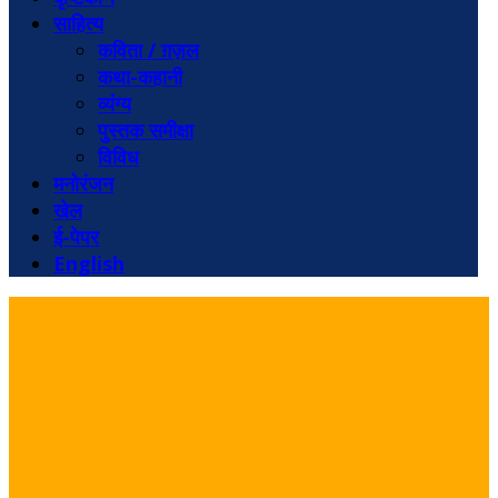
साहित्य
कविता / ग़ज़ल
कथा-कहानी
व्यंग्य
पुस्तक समीक्षा
विविध
मनोरंजन
खेल
ई-पेपर
English