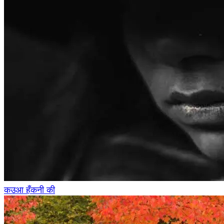
कउआ हँकनी की