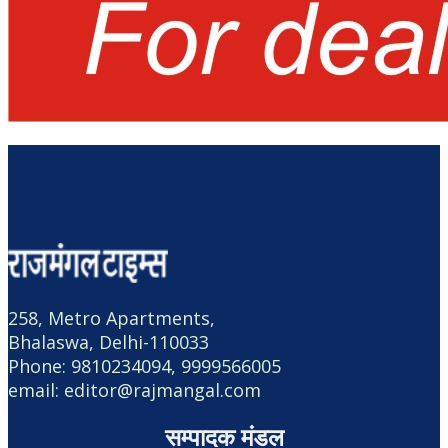
258, Metro Apartments,
Bhalaswa, Delhi-110033
Phone: 9810234094, 9999566005
email: editor@rajmangal.com
सम्पादक मंडल