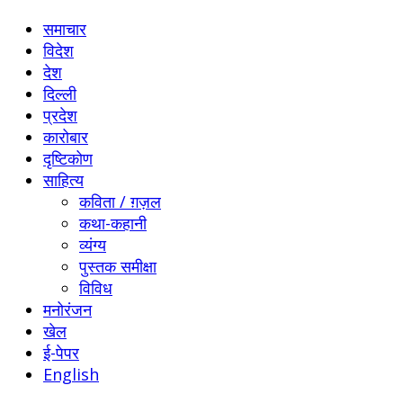
समाचार
विदेश
देश
दिल्ली
प्रदेश
कारोबार
दृष्टिकोण
साहित्य
कविता / ग़ज़ल
कथा-कहानी
व्यंग्य
पुस्तक समीक्षा
विविध
मनोरंजन
खेल
ई-पेपर
English