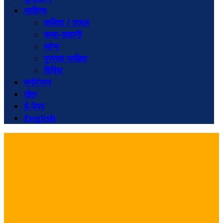
साहित्य
कविता / ग़ज़ल
कथा-कहानी
व्यंग्य
पुस्तक समीक्षा
विविध
मनोरंजन
खेल
ई-पेपर
English