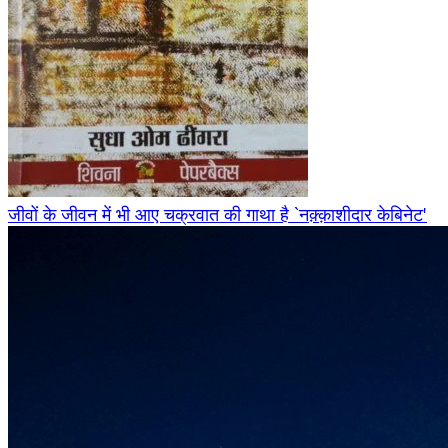
जीवों के जीवन में भी आए चक्रवात की गाथा है `नक़्क़ाशीदार केबिनेट'