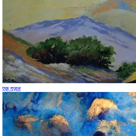
एक ग़ज़ल