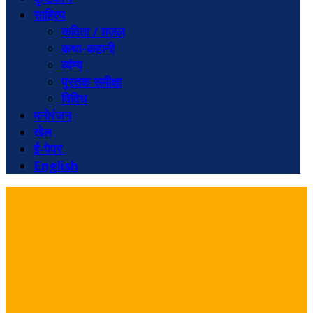
साहित्य
कविता / ग़ज़ल
कथा-कहानी
व्यंग्य
पुस्तक समीक्षा
विविध
मनोरंजन
खेल
ई-पेपर
English