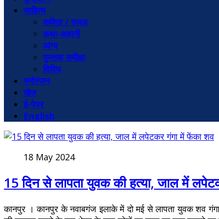
साहित्य
कविता / ग़ज़ल
कथा-कहानी
व्यंग्य
पुस्तक समीक्षा
विविध
मनोरंजन
खेल
ई-पेपर
English
18 May 2024
15 दिन से लापता युवक की हत्या, जाल में लपेटकर
कानपुर । कानपुर के नवाबगंज इलाके में दो मई से लापता युवक शव गंगा म