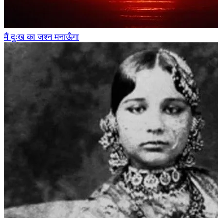
मैं दुःख का जश्न मनाऊँगा