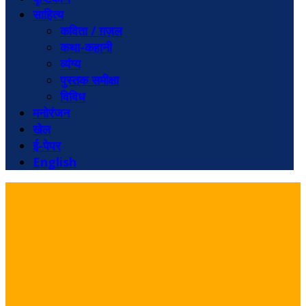
साहित्य
कविता / ग़ज़ल
कथा-कहानी
व्यंग्य
पुस्तक समीक्षा
विविध
मनोरंजन
खेल
ई-पेपर
English