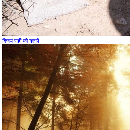
विजय राही की ग़ज़लें