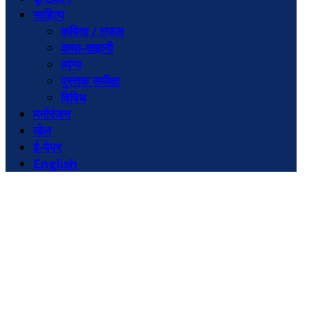
साहित्य
कविता / ग़ज़ल
कथा-कहानी
व्यंग्य
पुस्तक समीक्षा
विविध
मनोरंजन
खेल
ई-पेपर
English