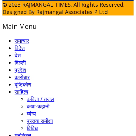
© 2023 RAJMANGAL TIMES. All Rights Reserved.
Designed By Rajmangal Associates P Ltd
Main Menu
समाचार
विदेश
देश
दिल्ली
प्रदेश
कारोबार
दृष्टिकोण
साहित्य
कविता / ग़ज़ल
कथा-कहानी
व्यंग्य
पुस्तक समीक्षा
विविध
मनोरंजन