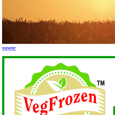
पथभ्रष्ट