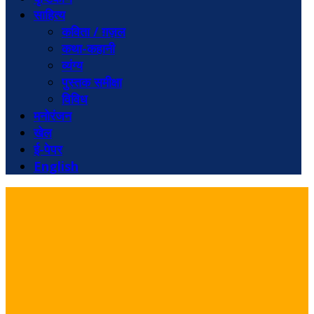
साहित्य
कविता / ग़ज़ल
कथा-कहानी
व्यंग्य
पुस्तक समीक्षा
विविध
मनोरंजन
खेल
ई-पेपर
English