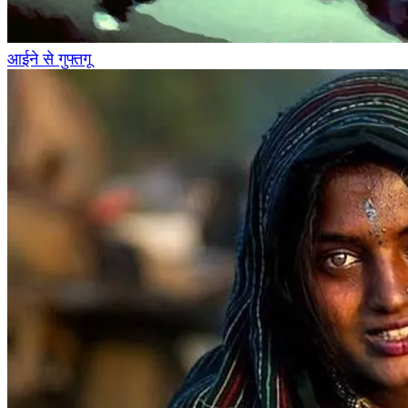
आईने से गुफ्तगू