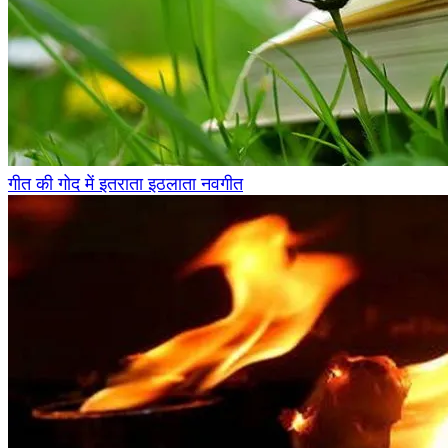
गीत की गोद में इतराता इठलाता नवगीत