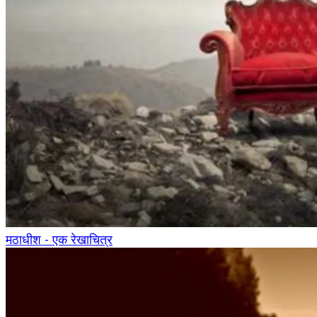
मठाधीश - एक रेखाचित्र