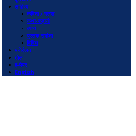
साहित्य
कविता / ग़ज़ल
कथा-कहानी
व्यंग्य
पुस्तक समीक्षा
विविध
मनोरंजन
खेल
ई-पेपर
English