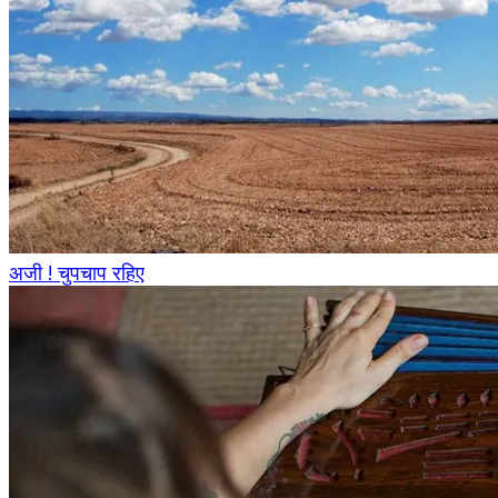
अजी ! चुपचाप रहिए