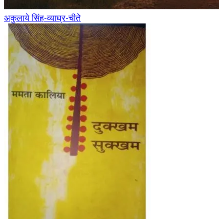
अकुलाये सिंह-व्याघ्र-चीते