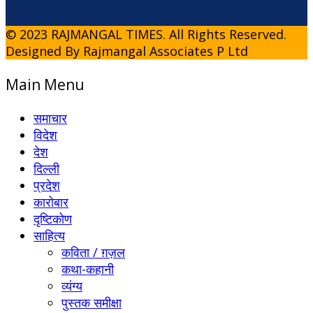
© 2023 RAJMANGAL TIMES. All Rights Reserved.
Designed By Rajmangal Associates P Ltd
Main Menu
समाचार
विदेश
देश
दिल्ली
प्रदेश
कारोबार
दृष्टिकोण
साहित्य
कविता / ग़ज़ल
कथा-कहानी
व्यंग्य
पुस्तक समीक्षा