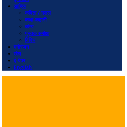
साहित्य
कविता / ग़ज़ल
कथा-कहानी
व्यंग्य
पुस्तक समीक्षा
विविध
मनोरंजन
खेल
ई-पेपर
English