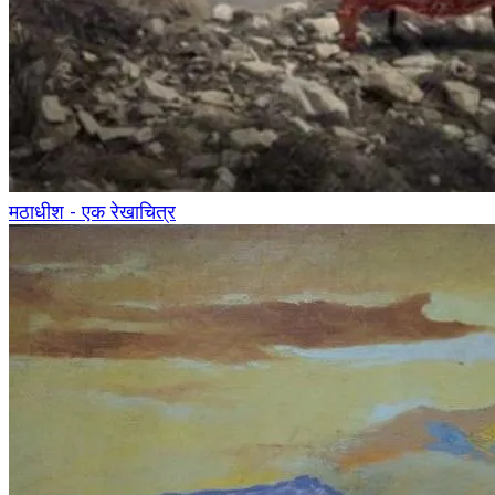
मठाधीश - एक रेखाचित्र