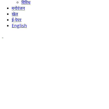
विविध
मनोरंजन
खेल
ई-पेपर
English