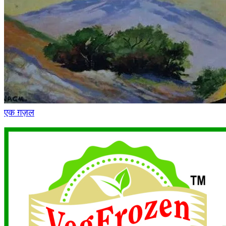
एक ग़ज़ल