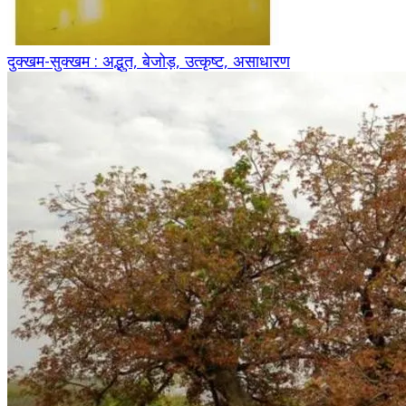
दुक्खम-सुक्खम : अद्भुत, बेजोड़, उत्कृष्ट, असाधारण