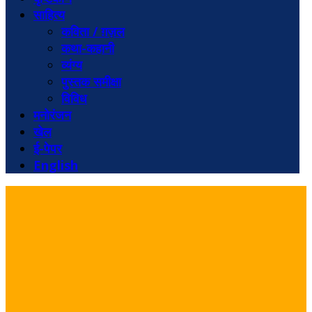
साहित्य
कविता / ग़ज़ल
कथा-कहानी
व्यंग्य
पुस्तक समीक्षा
विविध
मनोरंजन
खेल
ई-पेपर
English