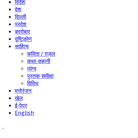
विदेश
देश
दिल्ली
प्रदेश
कारोबार
दृष्टिकोण
साहित्य
कविता / ग़ज़ल
कथा-कहानी
व्यंग्य
पुस्तक समीक्षा
विविध
मनोरंजन
खेल
ई-पेपर
English