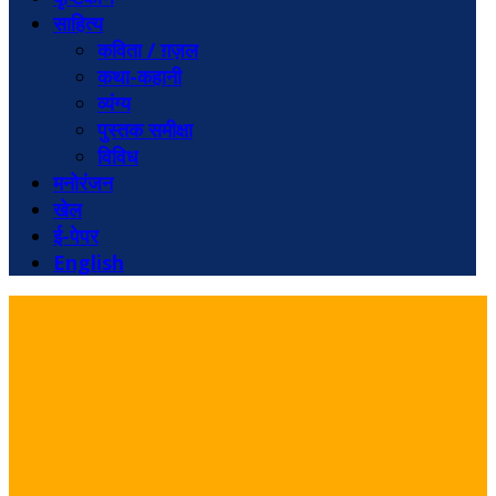
साहित्य
कविता / ग़ज़ल
कथा-कहानी
व्यंग्य
पुस्तक समीक्षा
विविध
मनोरंजन
खेल
ई-पेपर
English