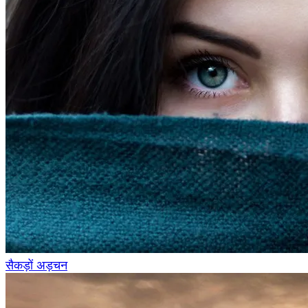
सैकड़ों अड़चन