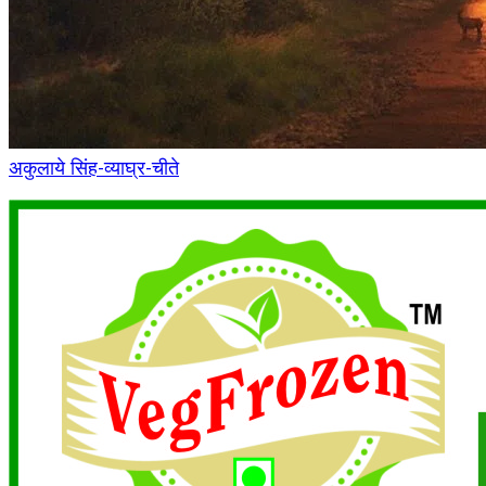
अकुलाये सिंह-व्याघ्र-चीते