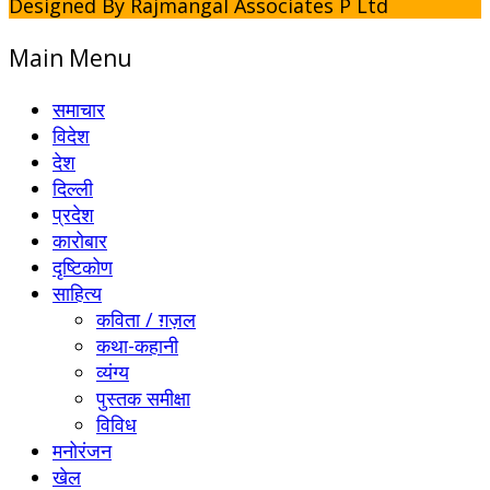
Designed By Rajmangal Associates P Ltd
Main Menu
समाचार
विदेश
देश
दिल्ली
प्रदेश
कारोबार
दृष्टिकोण
साहित्य
कविता / ग़ज़ल
कथा-कहानी
व्यंग्य
पुस्तक समीक्षा
विविध
मनोरंजन
खेल