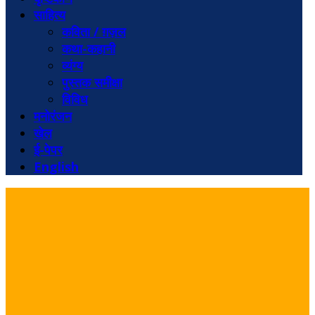
साहित्य
कविता / ग़ज़ल
कथा-कहानी
व्यंग्य
पुस्तक समीक्षा
विविध
मनोरंजन
खेल
ई-पेपर
English