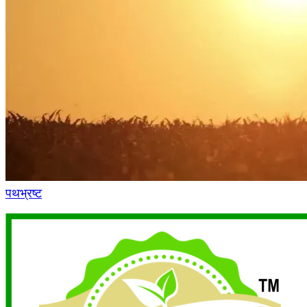
पथभ्रष्ट