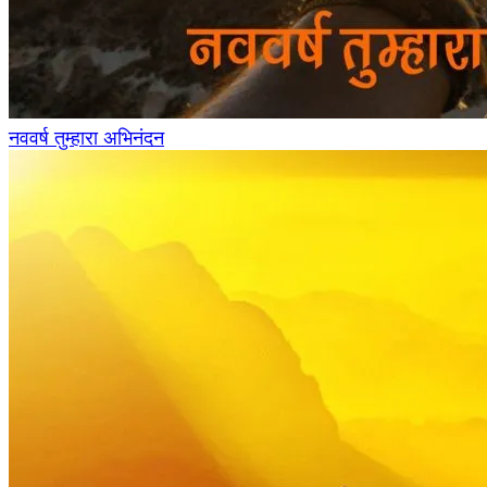
नववर्ष तुम्हारा अभिनंदन