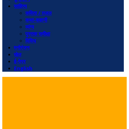
साहित्य
कविता / ग़ज़ल
कथा-कहानी
व्यंग्य
पुस्तक समीक्षा
विविध
मनोरंजन
खेल
ई-पेपर
English