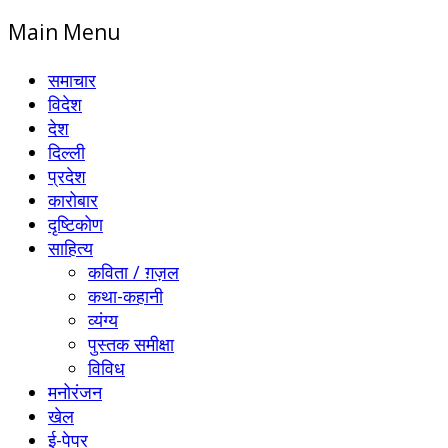
Main Menu
समाचार
विदेश
देश
दिल्ली
प्रदेश
कारोबार
दृष्टिकोण
साहित्य
कविता / ग़ज़ल
कथा-कहानी
व्यंग्य
पुस्तक समीक्षा
विविध
मनोरंजन
खेल
ई-पेपर