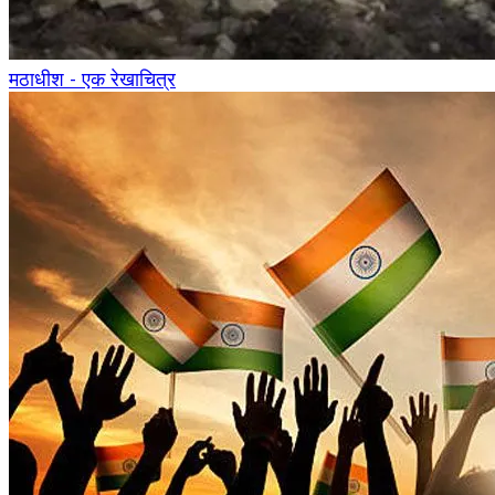
मठाधीश - एक रेखाचित्र