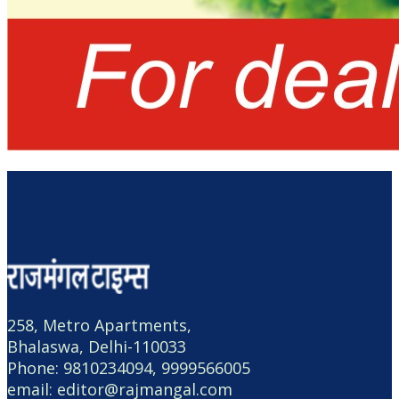
258, Metro Apartments,
Bhalaswa, Delhi-110033
Phone: 9810234094, 9999566005
email: editor@rajmangal.com