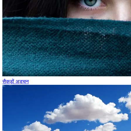
सैकड़ों अड़चन