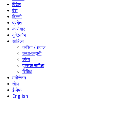
विदेश
देश
दिल्ली
प्रदेश
कारोबार
दृष्टिकोण
साहित्य
कविता / ग़ज़ल
कथा-कहानी
व्यंग्य
पुस्तक समीक्षा
विविध
मनोरंजन
खेल
ई-पेपर
English