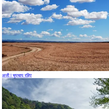
अजी ! चुपचाप रहिए