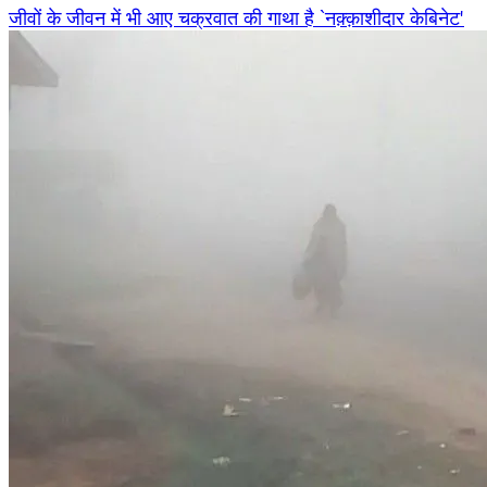
जीवों के जीवन में भी आए चक्रवात की गाथा है `नक़्क़ाशीदार केबिनेट'