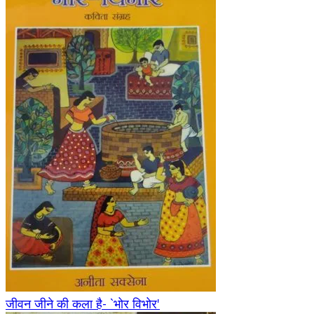
जीवन जीने की कला है- `भोर विभोर'