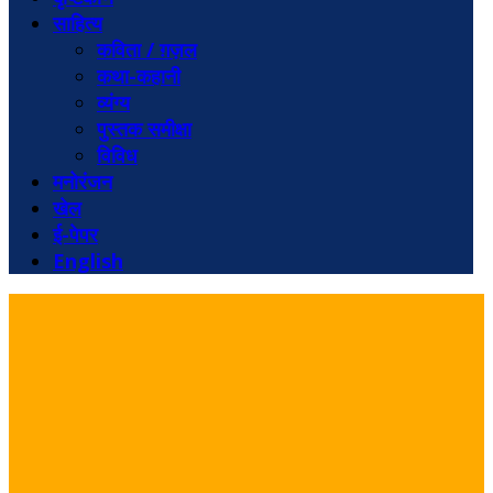
साहित्य
कविता / ग़ज़ल
कथा-कहानी
व्यंग्य
पुस्तक समीक्षा
विविध
मनोरंजन
खेल
ई-पेपर
English