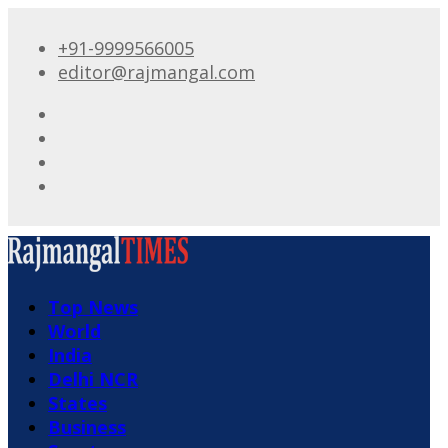
+91-9999566005
editor@rajmangal.com
Top News
World
India
Delhi NCR
States
Business