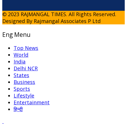
© 2023 RAJMANGAL TIMES. All Rights Reserved.
Designed By Rajmangal Associates P Ltd
Eng Menu
Top News
World
India
Delhi NCR
States
Business
Sports
Lifestyle
Entertainment
हिन्दी