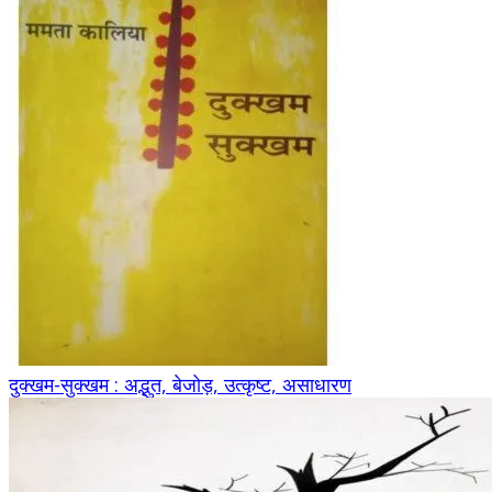
दुक्खम-सुक्खम : अद्भुत, बेजोड़, उत्कृष्ट, असाधारण