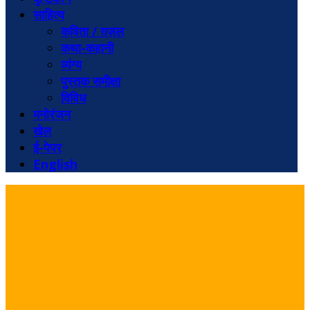
साहित्य
कविता / ग़ज़ल
कथा-कहानी
व्यंग्य
पुस्तक समीक्षा
विविध
मनोरंजन
खेल
ई-पेपर
English