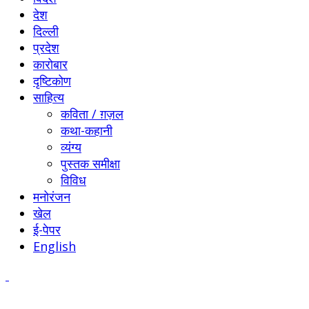
देश
दिल्ली
प्रदेश
कारोबार
दृष्टिकोण
साहित्य
कविता / ग़ज़ल
कथा-कहानी
व्यंग्य
पुस्तक समीक्षा
विविध
मनोरंजन
खेल
ई-पेपर
English