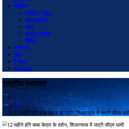
साहित्य
कविता / ग़ज़ल
कथा-कहानी
व्यंग्य
पुस्तक समीक्षा
विविध
मनोरंजन
खेल
ई-पेपर
English
राष्ट्रीय समाचार
देश
12 महीने होंगे बाबा केदार के दर्शन, शिलान्यास में जाएंगे सीएम धाम