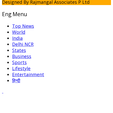
Designed By Rajmangal Associates P Ltd
Eng Menu
Top News
World
India
Delhi NCR
States
Business
Sports
Lifestyle
Entertainment
हिन्दी