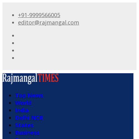
+91-9999566005
editor@rajmangal.com
Top News
World
India
Delhi NCR
States
Business